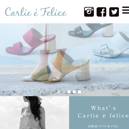
Home
Infomation
New Item
Web Shop
Photos
Contact
About Us