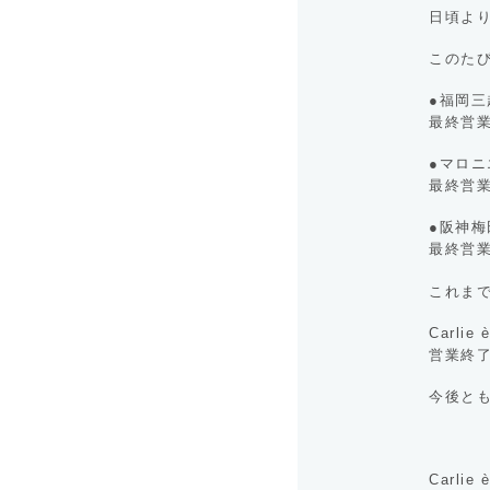
日頃より
このた
●福岡三
最終営業
●マロ
最終営業
●阪神梅
最終営業
これま
Carl
営業終了
今後とも
Carlie