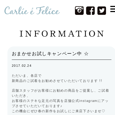
Home
Infomation
New Item
Web Shop
おまかせお試しキャンペーン中 ☆
Photos
2017.02.24
Contact
ただいま、各店で
About Us
新商品のご試着をお勧めさせていただいております !!
店舗スタッフがお客様にお勧めの商品をご提案し、ご試着
いただき、
お客様のステキな足元の写真を店舗公式instagramにアッ
プさせていただいております♪
この機会にぜひ春の新作をお試しにご来店下さいませ♡