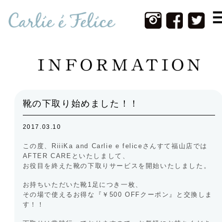
Home
Infomation
New Item
Web Shop
靴の下取り始めました！！
Photos
2017.03.10
Contact
この度、RiiiKa and Carlie e feliceさんすて福山店では
About Us
AFTER CAREといたしまして、
お役目を終えた靴の下取りサービスを開始いたしました。
お持ちいただいた靴1足につき一枚、
その場で使えるお得な『￥500 OFFクーポン』と交換しま
す！！