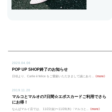
2020.04.06
POP UP SHOP終了のお知らせ
日頃より、Carlie è felice をご愛顧いただきまして誠にあり...
《more》
2019.11.20
マルコとマルオの7日間☆エポスカードご利用でさら
にお得！
なんばマルイ店では、 11/22(金)〜11/28(木)〈マルコと...
《more》