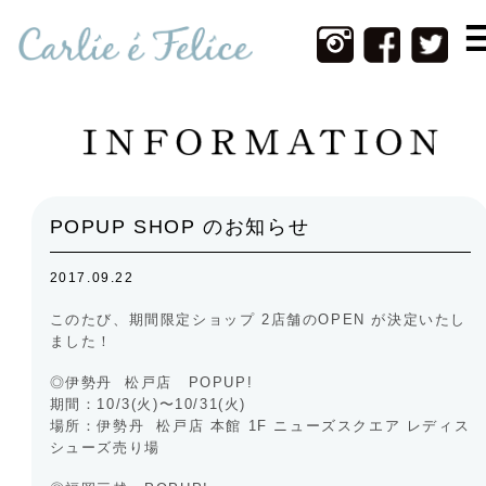
Home
Infomation
New Item
Web Shop
POPUP SHOP のお知らせ
Photos
2017.09.22
Contact
このたび、期間限定ショップ 2店舗のOPEN が決定いたし
About Us
ました！
◎伊勢丹 松戸店 POPUP!
期間：10/3(火)〜10/31(火)
場所：伊勢丹 松戸店 本館 1F ニューズスクエア レディス
シューズ売り場