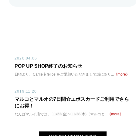
2020.04.06
POP UP SHOP終了のお知らせ
日頃より、Carlie è felice をご愛顧いただきまして誠にあり...
《more》
2019.11.20
マルコとマルオの7日間☆エポスカードご利用でさら
にお得！
なんばマルイ店では、 11/22(金)〜11/28(木)〈マルコと...
《more》